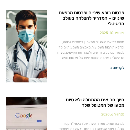
פרסום רופא שיניים ופרסום מרפאת
שיניים – המדריך להצלחה בעולם
הדיגיטלי
פברואר 10, 2025
תחום רפואת השיניים מתאפיין בתחרות גבוהה,
ומרפאות רבות משקיעות מאמצים משמעותיים כדי
למשוך מטופלים חדשים ולשמר את הקיימים. בעידן
הדיגיטלי, השיטות המסורתיות של פרסום מפה
לקריאה »
חיוך חם אינו ההתחלה ולא סיום
מסעו של המטופל שלך
פברואר 6, 2020
למרבה המזל, מאז הופעתו של הביטוי "דוקטור
גוגל", דפוסי השימוש התפתחו ונראה כי משתמשי