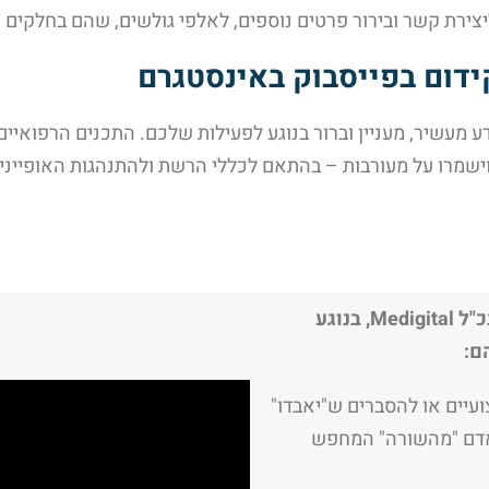
צירת קשר ובירור פרטים נוספים, לאלפי גולשים, שהם בחלקים
ידום בפייסבוק באינסטגרם
 מעשיר, מעניין וברור בנוגע לפעילות שלכם. התכנים הרפואיי
ו, וישמרו על מעורבות – בהתאם לכללי הרשת ולהתנהגות האופייני
בסרטון הבא תמצאו טיפים מקצועיים של יואב מנדלסון, מנכ"ל Medigital, בנוגע
ם:
ועיים או להסברים ש"יאבדו"
אדם "מהשורה" המחפש