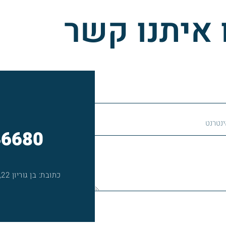
 איתנו קשר
46680
כתובת: בן גוריון 22, הרצליה (בניין שער העיר 2)