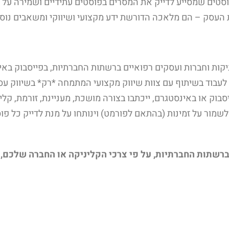
וסטים שמסייע לדייק את המסרים בפוסטים עתידיים ושמירה על זמ
 העסק – הם מלאכה הדורשת ידע מקצועי ושיווקי ומשאבים נוס
בשיווק רופאים, קליניקות וחברות ועסקים רפואיים ברשתות החברתיות, בפייס
עבוד בשיתוף עם צוות שיווק מקצועי המתמחה *רק* בשיווק עס
וק או באינסטגרם, ייכתבו בצורה מושכת, מעניינת, זורמת, קלי
שמור על זמינות (בהתאם לפורמט) וינותחו על מנת לדייק כל פוס
 ברשתות החברתיות, על פי צרכי הקליניקה או החברה שלכם,